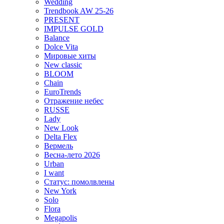
Wedding
Trendbook AW 25-26
PRESENT
IMPULSE GOLD
Balance
Dolce Vita
Мировые хиты
New classic
BLOOM
Chain
EuroTrends
Отражение небес
RUSSE
Lady
New Look
Delta Flex
Вермель
Весна-лето 2026
Urban
I want
Статус: помолвлены
New York
Solo
Flora
Megapolis