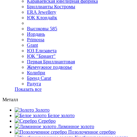
Караваевская ювелирная фабрика
Бриллианты Костромы
ERA Jewellery
ЮК Клондайк
Высоковы 585
Иордань
Primossa
Grant
ЮЗ Елизавета
ЮК "Бриант"
Первая Бриллиантовая
Жемчужное подворье
Колибри
Бренд Carat
Радуга
Показать все
Металл
Золото
Белое золото
Серебро
Лимонное золото
Позолоченное серебро