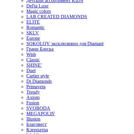
Детский ассортимент KIDS
Del'ta Luxe
Magic colors
LAB CREATED DIAMONDS
ELITE
Romantic
SKLV
Europe
SOKOLOV эксклюзивно для Diamant
Грани Блеска
Wish
Classic
SHINE'
Duet
Cartier style
Di Diamonds
Primavera
Trendy
Axiom
Fusion
SVOBODA
MEGAPOLIS'
Illusion
Благовест
Клеопатра