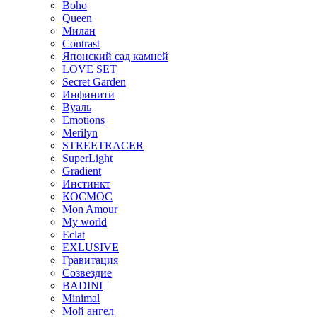
Boho
Queen
Милан
Contrast
Японский сад камней
LOVE SET
Secret Garden
Инфинити
Вуаль
Emotions
Merilyn
STREETRACER
SuperLight
Gradient
Инстинкт
КОСМОС
Mon Amour
My world
Eclat
EXLUSIVE
Гравитация
Созвездие
BADINI
Minimal
Мой ангел