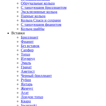
Обручальные кольца
С танцующим бриллиантом
Эксклюзивные кольца
Парные кольца
Кольца Спаси и сохрани
С танцующим фианитом
Кольца шайбы
Вставки
Бриллиант
Фианит
Без вставок
Сапфир
Топаз
Изумруд
Эмаль
Гранат
Аметист
Черный бриллиант
Рубин
Янтарь
Жемчуг
Агат
Лондон топаз
Кварц
Swarovski