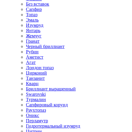
Без вставок
Сапфир
Топаз
Эмаль
Изумруд
Янтарь
Жемчуг
Гранат
Черный бриллиант
Рубин
Аметист
Агат
Лондон топаз
Цирконий
Танзанит
Кварц
Бриллиант выращенный
Swarovski
Турмалин
Сапфировый корунд
Раухтопаз
Оникс
Перламутр
Гидротермальный изумруд
Цитрин