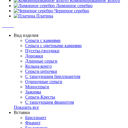
Комбинированное золото
Лимонное серебро
Черненое серебро
Платина
Вид изделия
Серьги с камнями
Серьги с цветными камнями
Пусеты-гвоздики
Дорожки
Длинные серьги
Кольца-конго
Серьги-цепочки
С танцующим бриллиантом
Одиночные серьги
Моносерьги
Зажимы
Серьги-Кресты
С танцующим фианитом
Показать все
Вставки
Бриллиант
Фианит
Без вставок