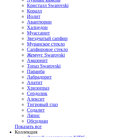
Кристалл Swarovski
Коралл
Иолит
Авантюрин
Халцедон
Муассанит
Звездчатый сапфир
Муранское стекло
Сапфировое стекло
Жемчуг Swarovski
Амазонит
Топаз Swarovski
Параиба
Лабрадорит
Апатит
Хризопраз
Сердолик
Алексит
Тигровый глаз
Содалит
Ляпис
Обсидиан
Показать все
Коллекция