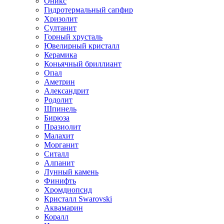
Оникс
Гидротермальный сапфир
Хризолит
Султанит
Горный хрусталь
Ювелирный кристалл
Керамика
Коньячный бриллиант
Опал
Аметрин
Александрит
Родолит
Шпинель
Бирюза
Празиолит
Малахит
Морганит
Ситалл
Алпанит
Лунный камень
Финифть
Хромдиопсид
Кристалл Swarovski
Аквамарин
Коралл