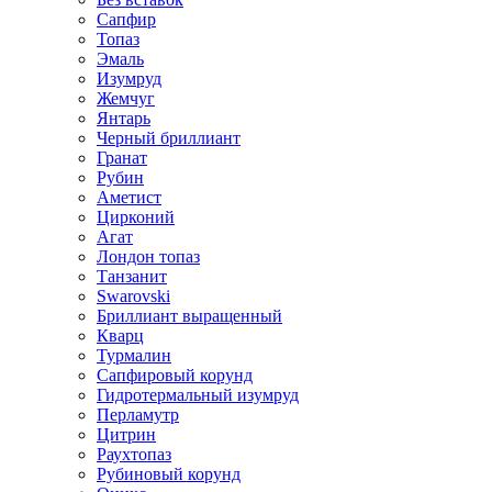
Сапфир
Топаз
Эмаль
Изумруд
Жемчуг
Янтарь
Черный бриллиант
Гранат
Рубин
Аметист
Цирконий
Агат
Лондон топаз
Танзанит
Swarovski
Бриллиант выращенный
Кварц
Турмалин
Сапфировый корунд
Гидротермальный изумруд
Перламутр
Цитрин
Раухтопаз
Рубиновый корунд