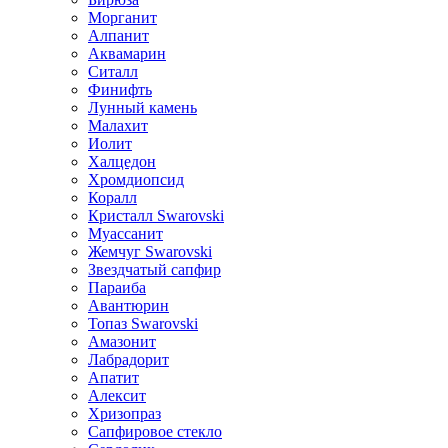
Морганит
Алпанит
Аквамарин
Ситалл
Финифть
Лунный камень
Малахит
Иолит
Халцедон
Хромдиопсид
Коралл
Кристалл Swarovski
Муассанит
Жемчуг Swarovski
Звездчатый сапфир
Параиба
Авантюрин
Топаз Swarovski
Амазонит
Лабрадорит
Апатит
Алексит
Хризопраз
Сапфировое стекло