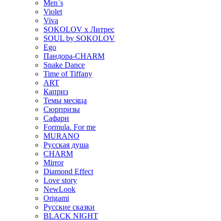
Men`s
Violet
Viva
SOKOLOV x Литрес
SOUL by SOKOLOV
Ego
Пандора-CHARM
Snake Dance
Time of Tiffany
ART
Каприз
Темы месяца
Сюрпризы
Сафари
Formula. For me
MURANO
Русская душа
CHARM
Mirror
Diamond Effect
Love story
NewLook
Origami
Русские сказки
BLACK NIGHT