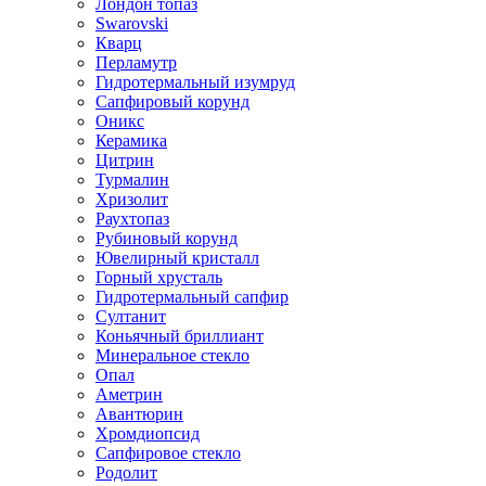
Лондон топаз
Swarovski
Кварц
Перламутр
Гидротермальный изумруд
Сапфировый корунд
Оникс
Керамика
Цитрин
Турмалин
Хризолит
Раухтопаз
Рубиновый корунд
Ювелирный кристалл
Горный хрусталь
Гидротермальный сапфир
Султанит
Коньячный бриллиант
Минеральное стекло
Опал
Аметрин
Авантюрин
Хромдиопсид
Сапфировое стекло
Родолит