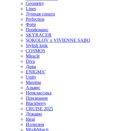
Geometry
Lines
Лунная соната
Perfection
Флёр
Перфоманс
SKYRACER
SOKOLOV x VIVIENNE SABO
Stylish look
COSMOS
Miracle
Diva
Дива
ENIGMA'
Unity
Maxima
Альянс
Неоклассика
Признание
Blackberry
CRUISE 2025
Дежавю
Ideal
Иллюзия
Mix&Match