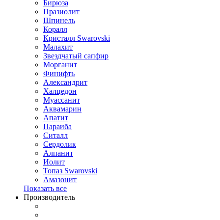
Бирюза
Празиолит
Шпинель
Коралл
Кристалл Swarovski
Малахит
Звездчатый сапфир
Морганит
Финифть
Александрит
Халцедон
Муассанит
Аквамарин
Апатит
Параиба
Ситалл
Сердолик
Алпанит
Иолит
Топаз Swarovski
Амазонит
Показать все
Производитель