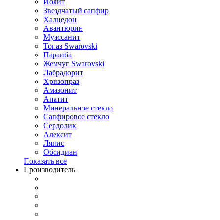
Иолит
Звездчатый сапфир
Халцедон
Авантюрин
Муассанит
Топаз Swarovski
Параиба
Жемчуг Swarovski
Лабрадорит
Хризопраз
Амазонит
Апатит
Минеральное стекло
Сапфировое стекло
Сердолик
Алексит
Ляпис
Обсидиан
Показать все
Производитель