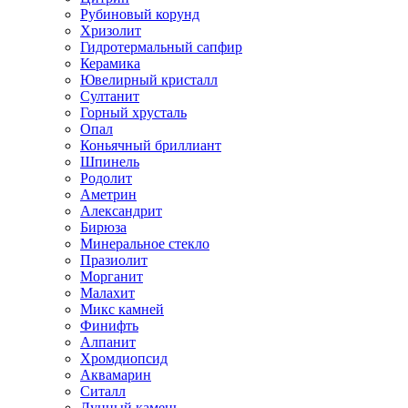
Рубиновый корунд
Хризолит
Гидротермальный сапфир
Керамика
Ювелирный кристалл
Султанит
Горный хрусталь
Опал
Коньячный бриллиант
Шпинель
Родолит
Аметрин
Александрит
Бирюза
Минеральное стекло
Празиолит
Морганит
Малахит
Микс камней
Финифть
Алпанит
Хромдиопсид
Аквамарин
Ситалл
Лунный камень