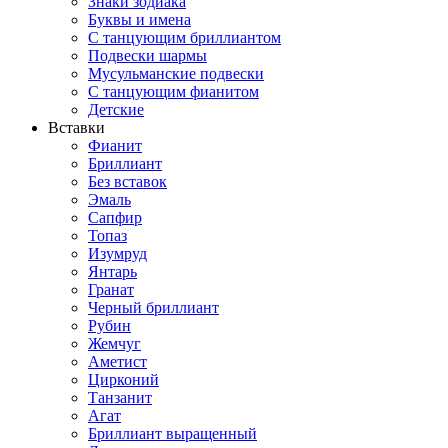
Знаки зодиака
Буквы и имена
С танцующим бриллиантом
Подвески шармы
Мусульманские подвески
С танцующим фианитом
Детские
Вставки
Фианит
Бриллиант
Без вставок
Эмаль
Сапфир
Топаз
Изумруд
Янтарь
Гранат
Черный бриллиант
Рубин
Жемчуг
Аметист
Цирконий
Танзанит
Агат
Бриллиант выращенный