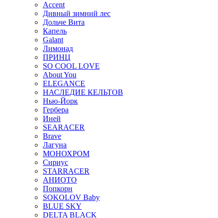
Accent
Дивный зимний лес
Дольче Вита
Капель
Galant
Лимонад
ПРИНЦ
SO COOL LOVE
About You
ELEGANCE
НАСЛЕДИЕ КЕЛЬТОВ
Нью-Йорк
Гербера
Иней
SEARACER
Brave
Лагуна
МОНОХРОМ
Сириус
STARRACER
АНИОТО
Попкорн
SOKOLOV Baby
BLUE SKY
DELTA BLACK