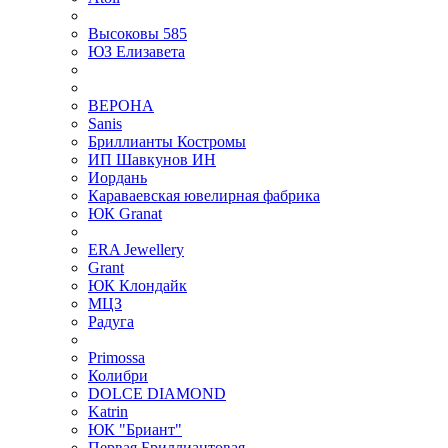
Высоковы 585
ЮЗ Елизавета
ВЕРОНА
Sanis
Бриллианты Костромы
ИП Шавкунов ИН
Иордань
Караваевская ювелирная фабрика
ЮК Granat
ERA Jewellery
Grant
ЮК Клондайк
МЦЗ
Радуга
Primossa
Колибри
DOLCE DIAMOND
Katrin
ЮК "Бриант"
Первая Бриллиантовая