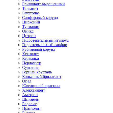
Бриллиант выращенный
Танзанит
Раухтопаз
Сапфировый корунд
Цирконий
Турмалин
Оникс
Цитрин
Гидротермальный изумруд
Гидротермальный сапфир
Рубиновый корунд
Хризолит
Керамика
Перламутр
Султанит
Горный хрусталь
Коньячный бриллиант
Опал
Ювелирный кристалл
Александрит
Аметрин
Шпинель
Родолит
Празиолит
Бирюза