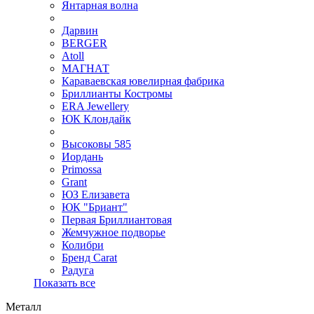
Янтарная волна
Дарвин
BERGER
Atoll
МАГНАТ
Караваевская ювелирная фабрика
Бриллианты Костромы
ERA Jewellery
ЮК Клондайк
Высоковы 585
Иордань
Primossa
Grant
ЮЗ Елизавета
ЮК "Бриант"
Первая Бриллиантовая
Жемчужное подворье
Колибри
Бренд Carat
Радуга
Показать все
Металл