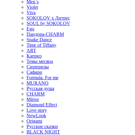
Men`s
Violet
Viva
SOKOLOV x Литрес
SOUL by SOKOLOV
Ego
Пандора-CHARM
Snake Dance
Time of Tiffany
ART
Каприз
Темы месяца
Сюрпризы
Сафари
Formula. For me
MURANO
Русская душа
CHARM
Mirror
Diamond Effect
Love story
NewLook
Origami
Русские сказки
BLACK NIGHT