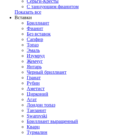
Серьги-Кресты
С танцующим фианитом
Показать все
Вставки
Бриллиант
Фианит
Без вставок
Сапфир
Топаз
Эмаль
Изумруд
Жемчуг
Янтарь
Черный бриллиант
Гранат
Рубин
Аметист
Цирконий
Агат
Лондон топаз
Танзанит
Swarovski
Бриллиант выращенный
Кварц
Турмалин