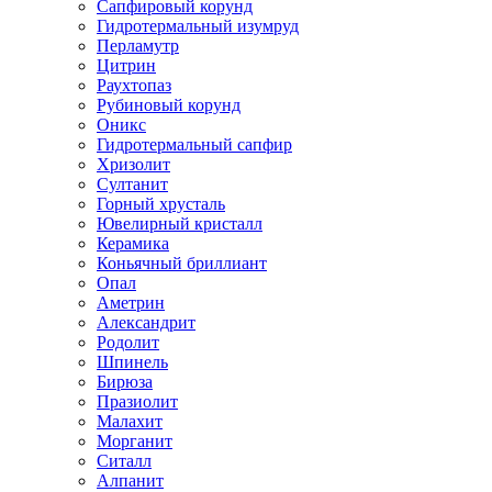
Сапфировый корунд
Гидротермальный изумруд
Перламутр
Цитрин
Раухтопаз
Рубиновый корунд
Оникс
Гидротермальный сапфир
Хризолит
Султанит
Горный хрусталь
Ювелирный кристалл
Керамика
Коньячный бриллиант
Опал
Аметрин
Александрит
Родолит
Шпинель
Бирюза
Празиолит
Малахит
Морганит
Ситалл
Алпанит