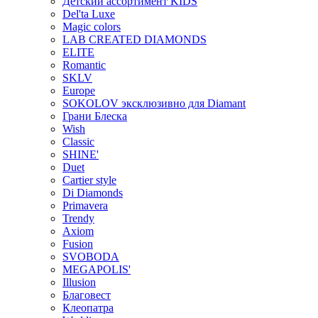
Детский ассортимент KIDS
Del'ta Luxe
Magic colors
LAB CREATED DIAMONDS
ELITE
Romantic
SKLV
Europe
SOKOLOV эксклюзивно для Diamant
Грани Блеска
Wish
Classic
SHINE'
Duet
Cartier style
Di Diamonds
Primavera
Trendy
Axiom
Fusion
SVOBODA
MEGAPOLIS'
Illusion
Благовест
Клеопатра