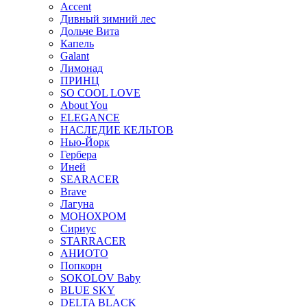
Accent
Дивный зимний лес
Дольче Вита
Капель
Galant
Лимонад
ПРИНЦ
SO COOL LOVE
About You
ELEGANCE
НАСЛЕДИЕ КЕЛЬТОВ
Нью-Йорк
Гербера
Иней
SEARACER
Brave
Лагуна
МОНОХРОМ
Сириус
STARRACER
АНИОТО
Попкорн
SOKOLOV Baby
BLUE SKY
DELTA BLACK