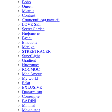
Boho
Queen
Милан
Contrast
Японский сад камней
LOVE SET
Secret Garden
Инфинити
Вуаль
Emotions
Merilyn
STREETRACER
SuperLight
Gradient
Инстинкт
КОСМОС
Mon Amour
My world
Eclat
EXLUSIVE
Гравитация
Созвездие
BADINI
Minimal
Мой ангел