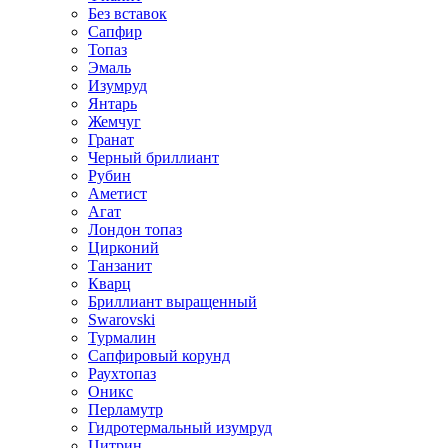
Без вставок
Сапфир
Топаз
Эмаль
Изумруд
Янтарь
Жемчуг
Гранат
Черный бриллиант
Рубин
Аметист
Агат
Лондон топаз
Цирконий
Танзанит
Кварц
Бриллиант выращенный
Swarovski
Турмалин
Сапфировый корунд
Раухтопаз
Оникс
Перламутр
Гидротермальный изумруд
Цитрин