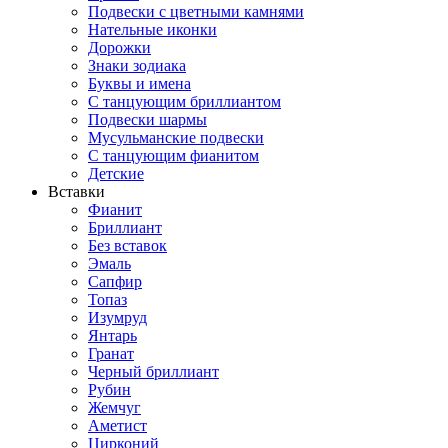
Подвески с цветными камнями
Нательные иконки
Дорожки
Знаки зодиака
Буквы и имена
С танцующим бриллиантом
Подвески шармы
Мусульманские подвески
С танцующим фианитом
Детские
Вставки
Фианит
Бриллиант
Без вставок
Эмаль
Сапфир
Топаз
Изумруд
Янтарь
Гранат
Черный бриллиант
Рубин
Жемчуг
Аметист
Цирконий