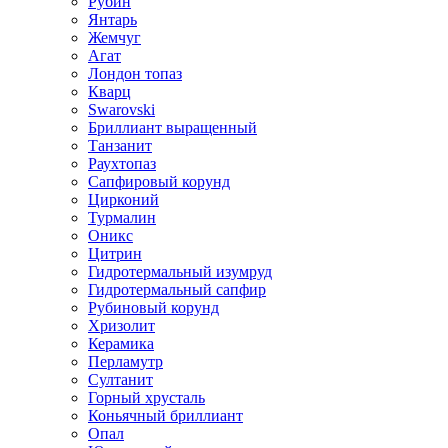
Рубин
Янтарь
Жемчуг
Агат
Лондон топаз
Кварц
Swarovski
Бриллиант выращенный
Танзанит
Раухтопаз
Сапфировый корунд
Цирконий
Турмалин
Оникс
Цитрин
Гидротермальный изумруд
Гидротермальный сапфир
Рубиновый корунд
Хризолит
Керамика
Перламутр
Султанит
Горный хрусталь
Коньячный бриллиант
Опал