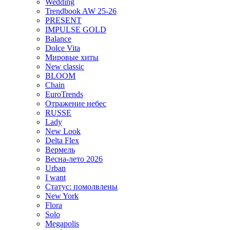
Wedding
Trendbook AW 25-26
PRESENT
IMPULSE GOLD
Balance
Dolce Vita
Мировые хиты
New classic
BLOOM
Chain
EuroTrends
Отражение небес
RUSSE
Lady
New Look
Delta Flex
Вермель
Весна-лето 2026
Urban
I want
Статус: помолвлены
New York
Flora
Solo
Megapolis