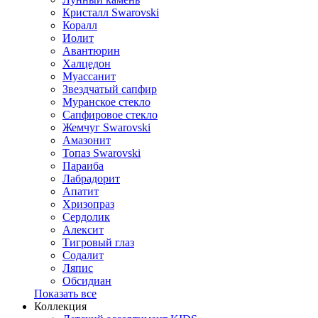
Кристалл Swarovski
Коралл
Иолит
Авантюрин
Халцедон
Муассанит
Звездчатый сапфир
Муранское стекло
Сапфировое стекло
Жемчуг Swarovski
Амазонит
Топаз Swarovski
Параиба
Лабрадорит
Апатит
Хризопраз
Сердолик
Алексит
Тигровый глаз
Содалит
Ляпис
Обсидиан
Показать все
Коллекция