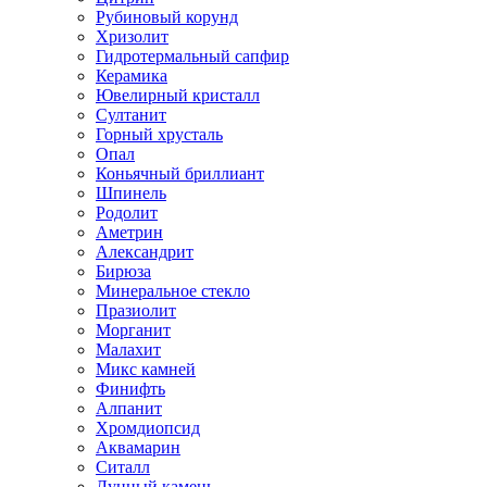
Рубиновый корунд
Хризолит
Гидротермальный сапфир
Керамика
Ювелирный кристалл
Султанит
Горный хрусталь
Опал
Коньячный бриллиант
Шпинель
Родолит
Аметрин
Александрит
Бирюза
Минеральное стекло
Празиолит
Морганит
Малахит
Микс камней
Финифть
Алпанит
Хромдиопсид
Аквамарин
Ситалл
Лунный камень