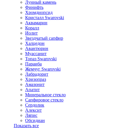
Лунный камень
Финифть
Хромдиопсид
Кристалл Swarovski
Аквамарин
Коралл
Иолит
Звездчатый сапфир
Халцедон
Авантюрин
Муассанит
Топаз Swarovski
Параиба
Жемчуг Swarovski
Лабрадорит
Хризопраз
Амазонит
Апатит
Минеральное стекло
Сапфировое стекло
Сердолик
Алексит
Ляпис
Обсидиан
Показать все