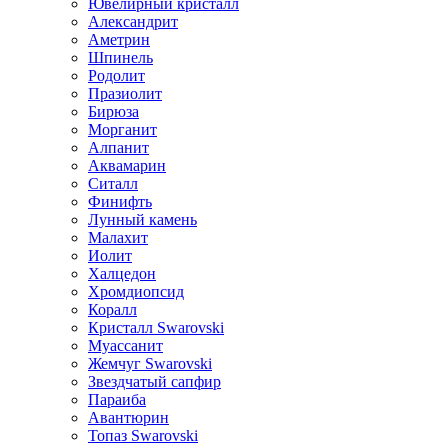
Ювелирный кристалл
Александрит
Аметрин
Шпинель
Родолит
Празиолит
Бирюза
Морганит
Алпанит
Аквамарин
Ситалл
Финифть
Лунный камень
Малахит
Иолит
Халцедон
Хромдиопсид
Коралл
Кристалл Swarovski
Муассанит
Жемчуг Swarovski
Звездчатый сапфир
Параиба
Авантюрин
Топаз Swarovski