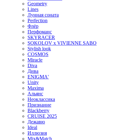
Geometry
Lines
Лунная соната
Perfection
Флёр
Перфоманс
SKYRACER
SOKOLOV x VIVIENNE SABO
Stylish look
COSMOS
Miracle
Diva
Дива
ENIGMA'
Unity
Maxima
Альянс
Неоклассика
Признание
Blackberry
CRUISE 2025
Дежавю
Ideal
Иллюзия
Mix&Match