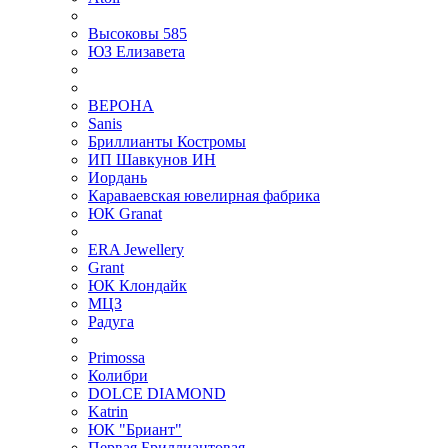
Высоковы 585
ЮЗ Елизавета
ВЕРОНА
Sanis
Бриллианты Костромы
ИП Шавкунов ИН
Иордань
Караваевская ювелирная фабрика
ЮК Granat
ERA Jewellery
Grant
ЮК Клондайк
МЦЗ
Радуга
Primossa
Колибри
DOLCE DIAMOND
Katrin
ЮК "Бриант"
Первая Бриллиантовая