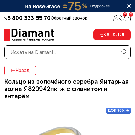

0
0
8 800 333 55 70
Обратный звонок
КАТАЛОГ
Назад
Кольцо из золочёного серебра Янтарная
волна Я820942пк-ж с фианитом и
янтарём
ДОП 30% 🔥