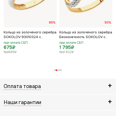
65%
50%
а
Кольцо из золочёного серебра
Кольцо из золочёного серебра
SOKOLOV 93010324 с
Бесконечность SOKOLOV с
фианитом и эмалью
фианитом 93010391
при оплате СБП
при оплате СБП
675
₽
1 795
₽
без
689
₽
без
1 832
₽
Оплата товара
Наши гарантии